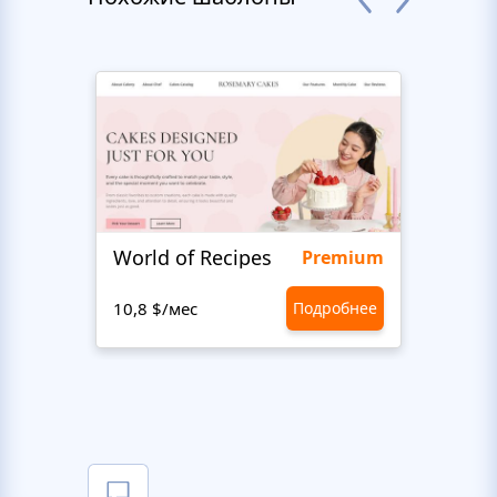
World of Recipes
King
Premium
10,8 $/мес
Подробнее
10,8 $