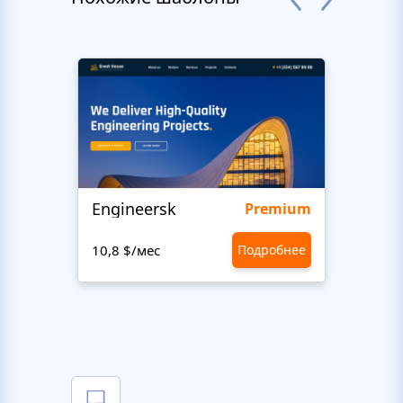
Engineersk
Move
Premium
10,8 $/мес
Подробнее
10,8 $