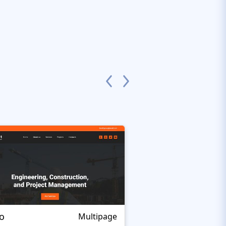
zo
Lightedix
Multipage