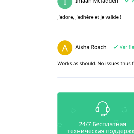
I
Imaan Mcfadden
V
j'adore, j'adhère et je valide !
A
Aisha Roach
Verifi
Works as should. No issues thus f
24/7 Бесплатная
техническая поддерж