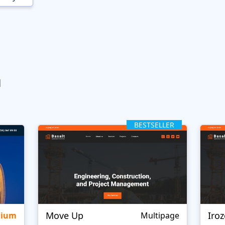
ы
BESTSELLER
Move Up
Iro
mium
Multipage