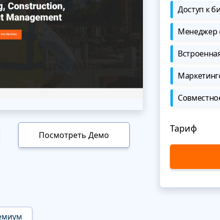
Доступ к б
Менеджер 
Встроенна
Маркетинг
Совместно
Тариф
Посмотреть Демо
емиум