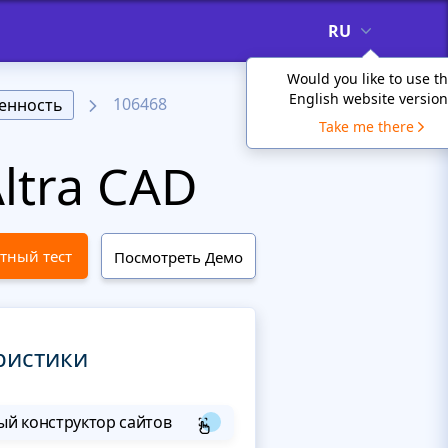
RU
Would you like to use t
English website version
106468
енность
Take me there
ltra CAD
тный тест
Посмотреть Демо
ристики
й конструктор сайтов