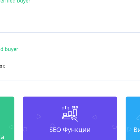
erified buyer
ed buyer
ar.
SEO Функции
В
ка