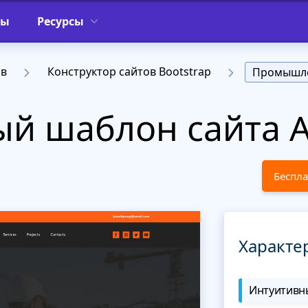
фы
Ресурсы
ов
Конструктор сайтов Bootstrap
Промышл
й шаблон сайта A
Беспла
Характе
Интуитивны