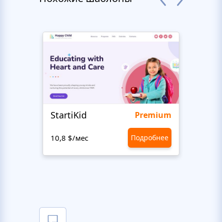
StartiKid
SayH
Premium
10,8 $/мес
Подробнее
10,8 $