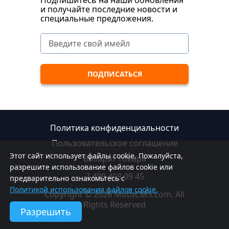
Подпишитесь на наши обновления
и получайте последние новости и
специальные предложения.
Политика конфиденциальности
Пользовательское соглашение
Этот сайт использует файлы cookie. Пожалуйста,
Возврат товара
разрешите использование файлов cookie или
7 499 408 09 45
предварительно ознакомьтесь с
Политикой использования файлов cookie.
Copyright © 2026 MotoCMS.com. All
Rights Reserved
Разрешить