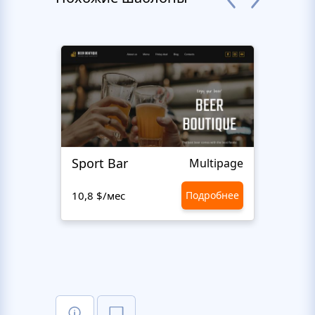
Sport Bar
Craf
Multipage
10,8 $/мес
Подробнее
10,8 $