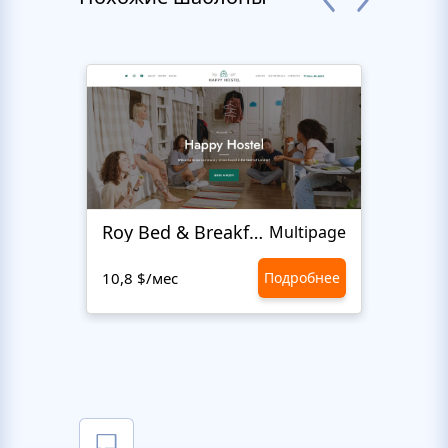
Roy Bed & Breakfast
Lewi
Multipage
10,8 $/мес
Подробнее
10,8 $