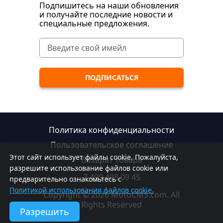
Подпишитесь на наши обновления
и получайте последние новости и
специальные предложения.
Политика конфиденциальности
Пользовательское соглашение
Этот сайт использует файлы cookie. Пожалуйста,
Возврат товара
разрешите использование файлов cookie или
7 499 408 09 45
предварительно ознакомьтесь с
Политикой использования файлов cookie.
Copyright © 2026 MotoCMS.com. All
Rights Reserved
Разрешить