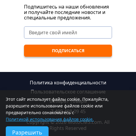
Подпишитесь на наши обновления
и получайте последние новости и
специальные предложения.
Политика конфиденциальности
Пользовательское соглашение
Этот сайт использует файлы cookie. Пожалуйста,
Возврат товара
разрешите использование файлов cookie или
7 499 408 09 45
предварительно ознакомьтесь с
Политикой использования файлов cookie.
Copyright © 2026 MotoCMS.com. All
Rights Reserved
Разрешить