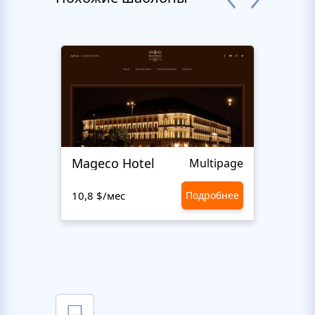
Mageco Hotel
Multipage
10,8 $/мес
Подробнее
10,8 $