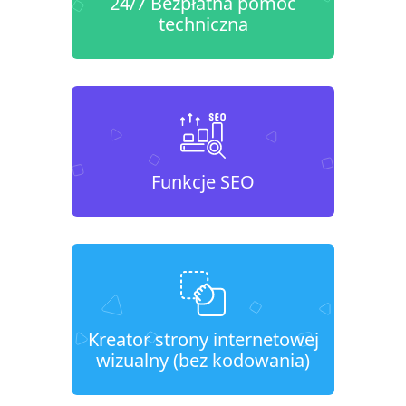
24/7 Bezpłatna pomoc
techniczna
Funkcje SEO
Kreator strony internetowej
wizualny (bez kodowania)