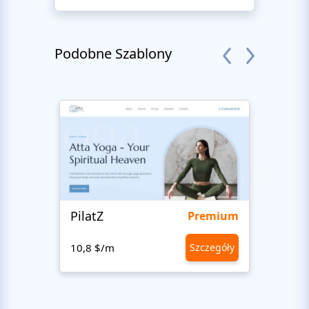
Podobne Szablony
PilatZ
Ches
Premium
10,8 $/m
Szczegóły
10,8 