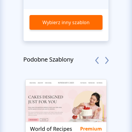
Wybierz inny szablon
Podobne Szablony
World of Recipes
King
Premium