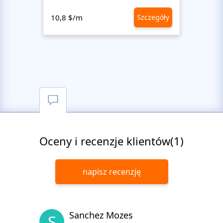
10,8 $/m
Szczegóły
10,8 
Oceny i recenzje klientów(1)
napisz recenzję
Sanchez Mozes
S