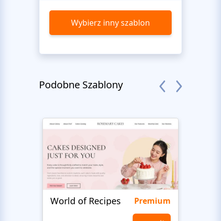
Wybierz inny szablon
Podobne Szablony
World of Recipes
King
Premium