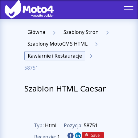
Główna
Szablony Stron
Szablony MotoCMS HTML
Kawiarnie i Restauracje
58751
Szablon HTML Caesar
Typ:
Html
Pozycja:
58751
Recenzje:
1