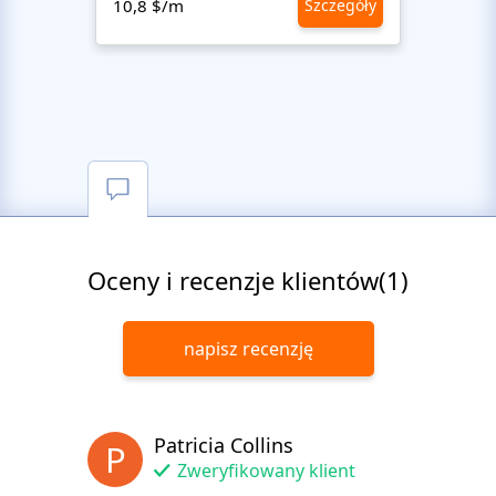
10,8 $/m
Szczegóły
10,8 
Oceny i recenzje klientów(1)
napisz recenzję
Patricia Collins
P
Zweryfikowany klient