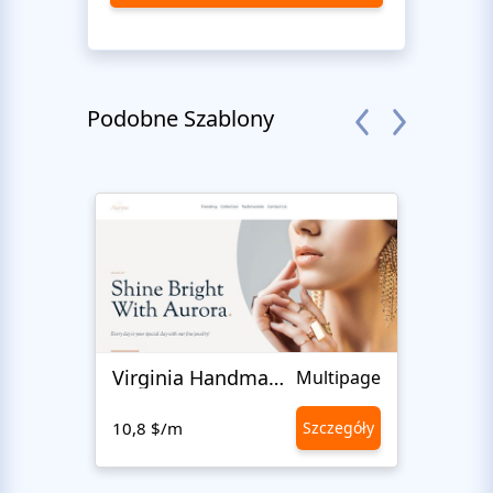
Podobne Szablony
Virginia Handmade
Auro
Multipage
10,8 $/m
Szczegóły
10,8 