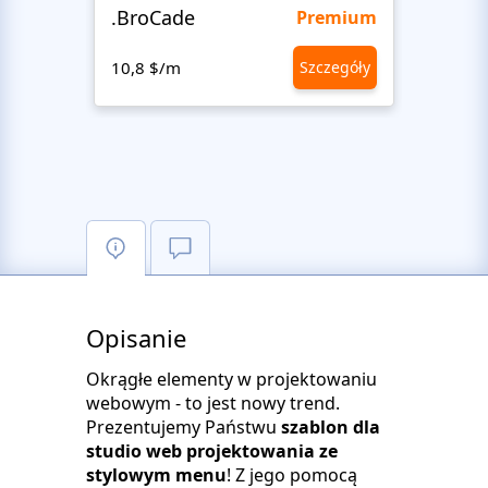
.BroCade
Fres
Premium
10,8 $/m
Szczegóły
10,8 
Opisanie
Okrągłe elementy w projektowaniu
webowym - to jest nowy trend.
Prezentujemy Państwu
szablon dla
studio web projektowania ze
stylowym menu
! Z jego pomocą