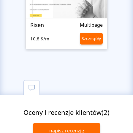
Risen
Islam
Multipage
10,8 $/m
Szczegóły
10,8 
Oceny i recenzje klientów(2)
napisz recenzję