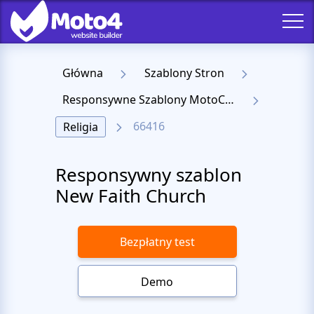
Główna
Szablony Stron
Responsywne Szablony MotoCMS 3
66416
Religia
Responsywny szablon
New Faith Church
Bezpłatny test
Demo