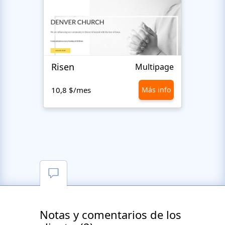
Risen
Islam
Multipage
10,8 $/mes
Más info
10,8 
Notas y comentarios de los