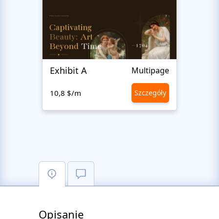
Exhibit A
Hiro
Multipage
10,8 $/m
Szczegóły
10,8 
Opisanie