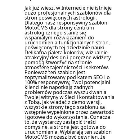
Jak już wiesz, w Internecie nie istnieje
dużo profesjonalnych szablonów dla
stron poświęconych astrologii.
Dlatego nasz responsywny szablon
MotoCMS dla strony centrum
astrologicznego stanie się
wspaniałym rozwiązaniem do
uruchomienia funkcjonalnych stron,
poświęconych tej dziedzinie nauki.
Delikatna paleta kolorów, wizualnie
atrakcyjny design i poręczne widżety
pomogą stworzyć na stronie
atmosferę tajemniczości i sekretów.
Ponieważ ten szablon jest
zoptymalizowany pod kątem SEO i o
100% responsywny, Twoi potencjalni
klienci nie napotkają żadnych
problemów podczas wyszukiwania
Twojej witryny w Sieci i kontaktowania
z Tobą. Jak wiadać z demo wersji,
wszystkie strony tego szablonu są
wstępnie wypełnione przez zawartość
i gotowe do wykorzystania. Oznacza
to, że wystarczy zastąpić treści
domyślne, a strona jest gotowa do
uruchomienia. Wybierają ten szablon
MotoCMS możesz być pewnien, że