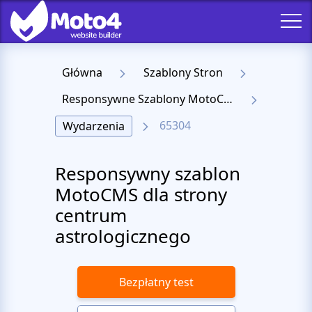
Główna
Szablony Stron
Responsywne Szablony MotoCMS 3
65304
Wydarzenia
Responsywny szablon
MotoCMS dla strony
centrum
astrologicznego
Bezpłatny test