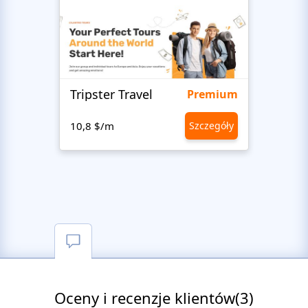
Tripster Travel
Adve
Premium
10,8 $/m
Szczegóły
10,8 
Oceny i recenzje klientów(3)