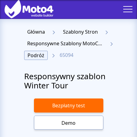
Główna
Szablony Stron
Responsywne Szablony MotoCMS 3
65094
Podróż
Responsywny szablon
Winter Tour
Bezpłatny test
Demo