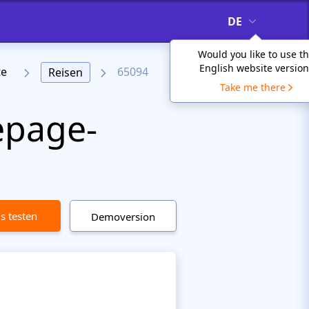
DE
Would you like to use t
English website version
te
65094
Reisen
Take me there
epage-
is testen
Demoversion