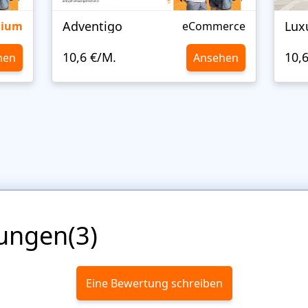
Adventigo
Lux
mium
eCommerce
10,6 €/M.
10,
hen
Ansehen
ungen(3)
Eine Bewertung schreiben