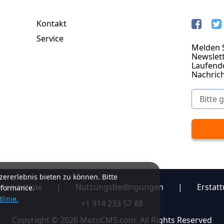
Kontakt
Service
Melden S
Newslett
Laufend
Nachric
ererlebnis bieten zu können. Bitte
zrichtlinie
|
Nutzungsbedingungen
|
Erstatt
rformance.
linie.
+1 914 233 57 88
Copyright © 2026 MotoCMS.com. All Rights Reserved