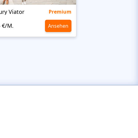
ury Viator
Viator
Premium
6 €/M.
10,6 €/M.
Ansehen