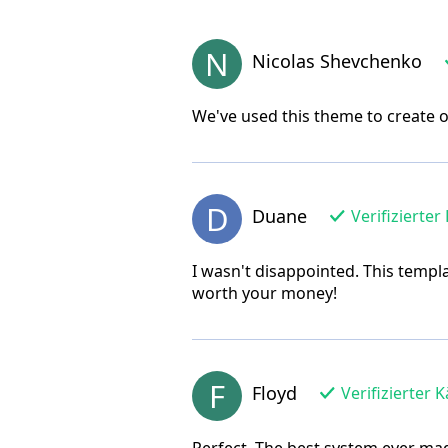
N
Nicolas Shevchenko
We've used this theme to create ou
D
Duane
Verifizierter
I wasn't disappointed. This templa
worth your money!
F
Floyd
Verifizierter 
Perfect. The best system ever ma