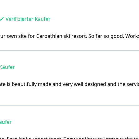
Verifizierter Käufer
r own site for Carpathian ski resort. So far so good. Works
 Käufer
te is beautifully made and very well designed and the service
Käufer
de. Excellent support team. They continue to improve the t