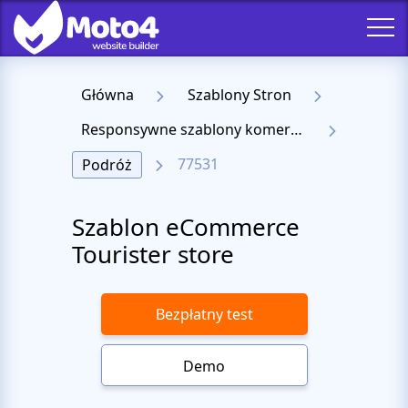
Główna
Szablony Stron
Responsywne szablony komercyjne
77531
Podróż
Szablon eCommerce
Tourister store
Bezpłatny test
Demo