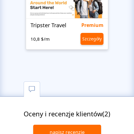
Tripster Travel
Adve
Premium
10,8 $/m
Szczegóły
10,8 
Oceny i recenzje klientów(2)
napisz recenzję