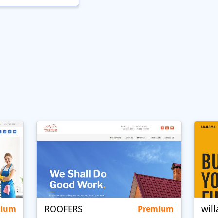
ROOFERS
will
mium
Premium