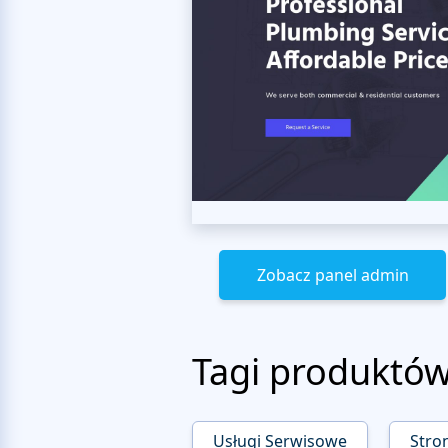
Zobacz panel admin
Tagi produktó
Usługi Serwisowe
Stro