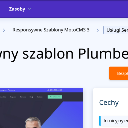
Zasoby
Responsywne Szablony MotoCMS 3
Usługi S
ny szablon Plumbe
Bezpł
Cechy
Intuicyjny e