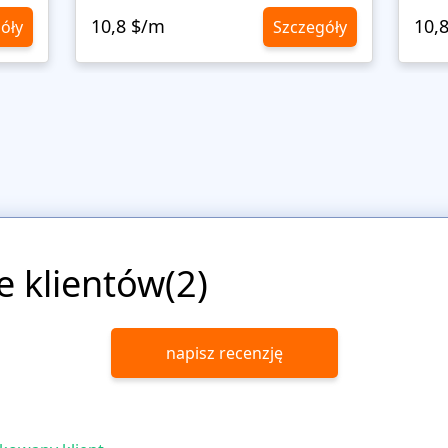
10,8 $/m
10,
óły
Szczegóły
e klientów(2)
napisz recenzję