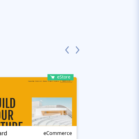
eStore
ard
Remo Smart
eCommerce