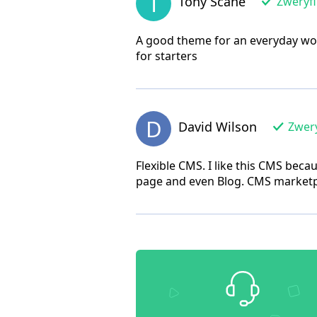
T
Tony Scane
Zweryfi
A good theme for an everyday wor
for starters
D
David Wilson
Zwery
Flexible CMS. I like this CMS beca
page and even Blog. CMS marketpl