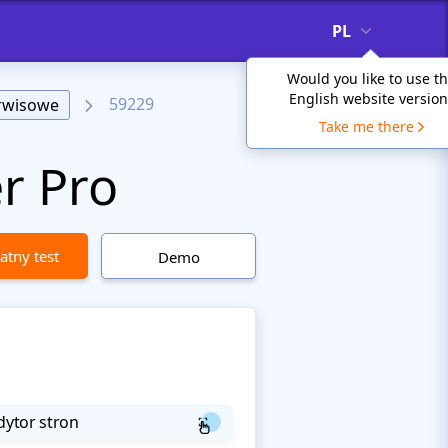
PL
Would you like to use t
English website version
59229
erwisowe
Take me there
r Pro
atny test
Demo
dytor stron