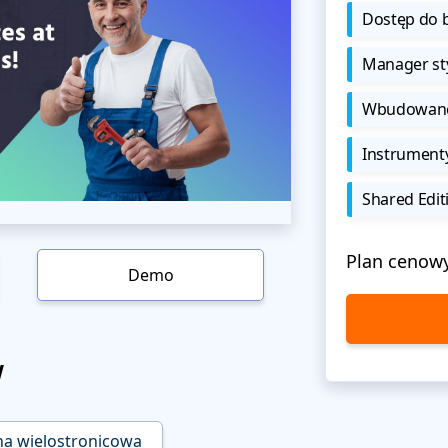
Dostęp do b
Manager sty
Wbudowane 
Instrument
Shared Edit
Plan cenow
Demo
w
na wielostronicowa