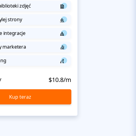
iblioteki zdjęć
lej strony
integracje
y marketera
ing
y
$10.8/m
Kup teraz