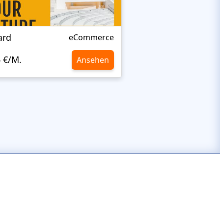
ard
Remo Smart
eCommerce
6 €/M.
10,6 €/M.
Ansehen