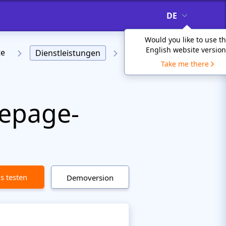
DE
Would you like to use t
English website version
te
Dienstleistungen
Take me there
epage-
is testen
Demoversion