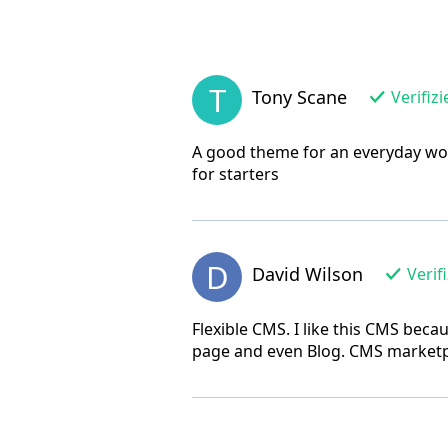
T
Tony Scane
Verifizi
A good theme for an everyday wor
for starters
D
David Wilson
Verifi
Flexible CMS. I like this CMS beca
page and even Blog. CMS marketpl