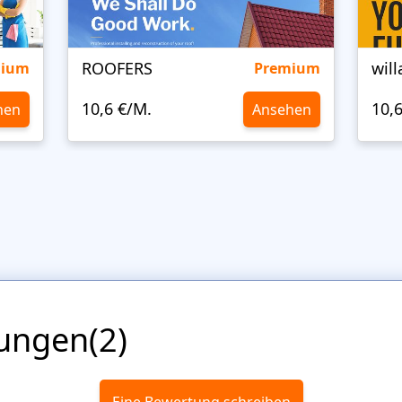
ROOFERS
will
mium
Premium
10,6 €/M.
10,
hen
Ansehen
ungen(2)
Eine Bewertung schreiben