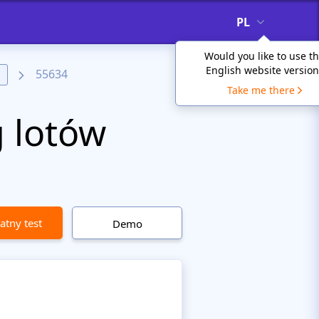
PL
Would you like to use t
English website version
55634
Take me there
g lotów
atny test
Demo