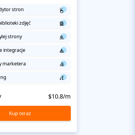
dytor stron
iblioteki zdjęć
lej strony
integracje
y marketera
ing
y
$10.8/m
Kup teraz