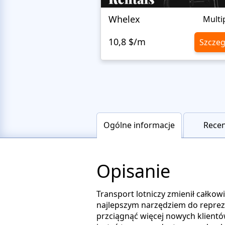
Whelex
Multi
10,8 $/m
Szczeg
Ogólne informacje
Recen
Opisanie
Transport lotniczy zmienił całkow
najlepszym narzędziem do repreze
przciągnąć więcej nowych klientó