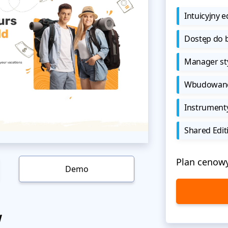
Intuicyjny e
Dostęp do b
Manager sty
Wbudowane 
Instrument
Shared Edit
Plan cenow
Demo
w