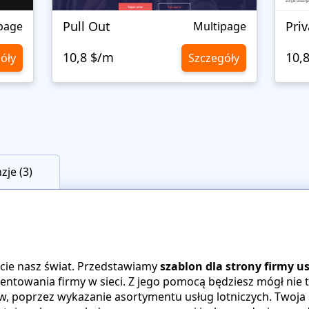
Pull Out
Priv
page
Multipage
10,8 $/m
10,
óły
Szczegóły
zje (3)
icie nasz świat. Przedstawiamy
szablon dla strony firmy 
ntowania firmy w sieci. Z jego pomocą będziesz mógł nie ty
w, poprzez wykazanie asortymentu usług lotniczych. Twoja 