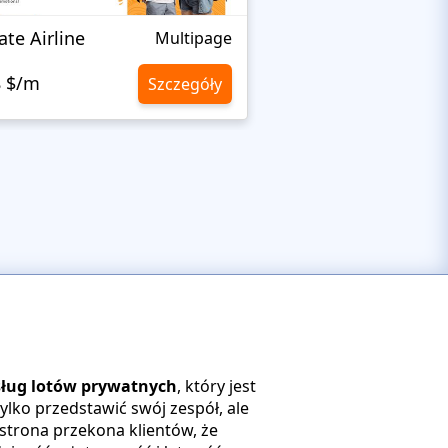
ate Airline
Wrecker Towing
Multipage
8 $/m
10,8 $/m
Szczegóły
usług lotów prywatnych
, który jest
lko przedstawić swój zespół, ale
strona przekona klientów, że