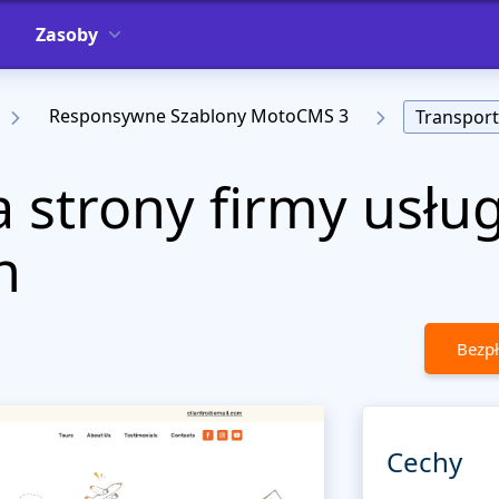
Zasoby
Responsywne Szablony MotoCMS 3
Transport
a strony firmy usłu
h
Bezpł
Cechy