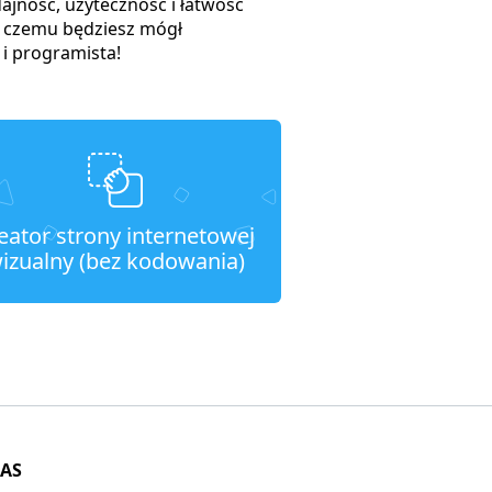
ajność, użyteczność i łatwość
i czemu będziesz mógł
i programista!
eator strony internetowej
izualny (bez kodowania)
NAS