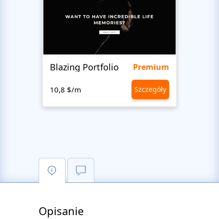
Blazing Portfolio
Staff
Premium
10,8 $/m
Szczegóły
10,8 
Opisanie