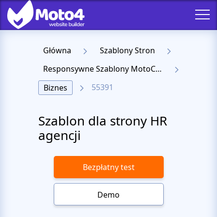
Główna
Szablony Stron
Responsywne Szablony MotoCMS 3
55391
Biznes
Szablon dla strony HR
agencji
Bezpłatny test
Demo