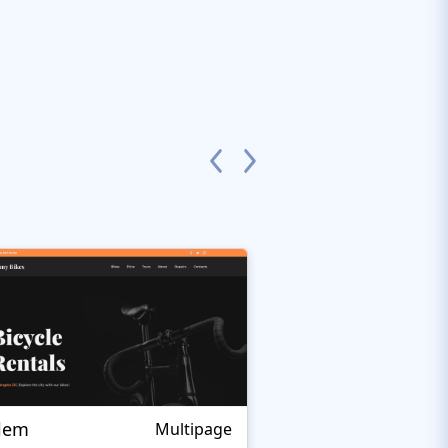
alem
Fraks
Multipage