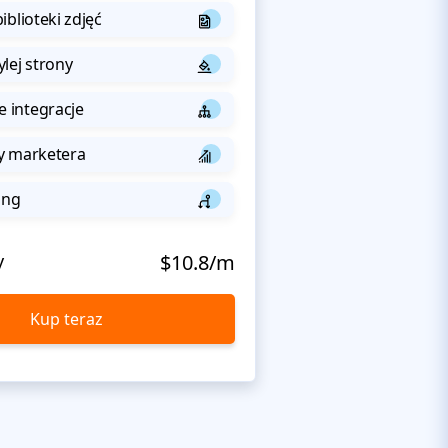
iblioteki zdjęć
lej strony
integracje
y marketera
ing
y
$10.8/m
Kup teraz