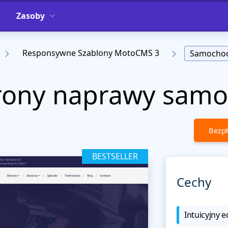
Zasoby
Responsywne Szablony MotoCMS 3
Samocho
trony naprawy sam
Bezpł
BESTSELLER
Cechy
Intuicyjny e