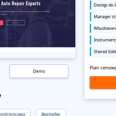
Dostęp do b
Manager sty
Wbudowane 
Instrument
Shared Edit
Plan cenow
Demo
w
lostronicowa
Bestseller