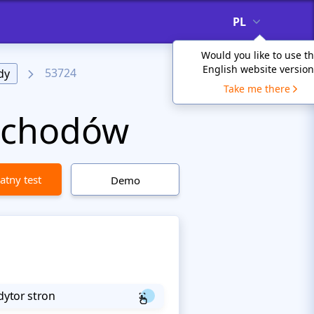
PL
Would you like to use t
English website version
53724
dy
Take me there
ochodów
atny test
Demo
dytor stron