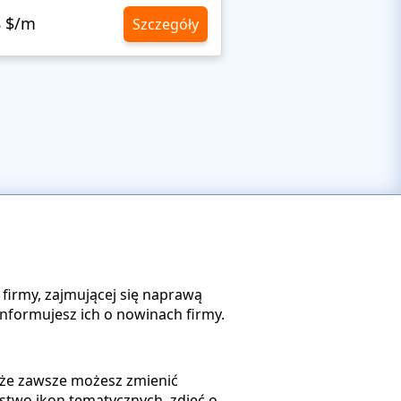
8 $/m
10,8 $/m
Szczegóły
firmy, zajmującej się naprawą
nformujesz ich o nowinach firmy.
, że zawsze możesz zmienić
two ikon tematycznych, zdjęć o