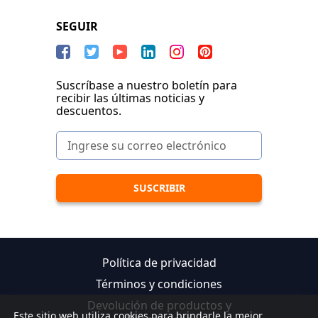
SEGUIR
Suscríbase a nuestro boletín para
recibir las últimas noticias y
descuentos.
Política de privacidad
Términos y condiciones
Devolución de productos y
Este sitio web utiliza cookies para brindarle la mejor