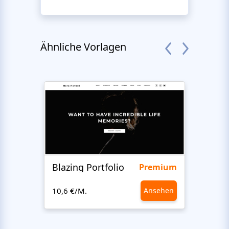
Ähnliche Vorlagen
Blazing Portfolio
Staff
Premium
10,6 €/M.
Ansehen
10,6 €