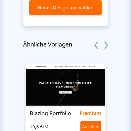
Neues Design auswählen
Ähnliche Vorlagen
Blazing Portfolio
Staff
Premium
10,6 €/M.
Ansehen
10,6 €