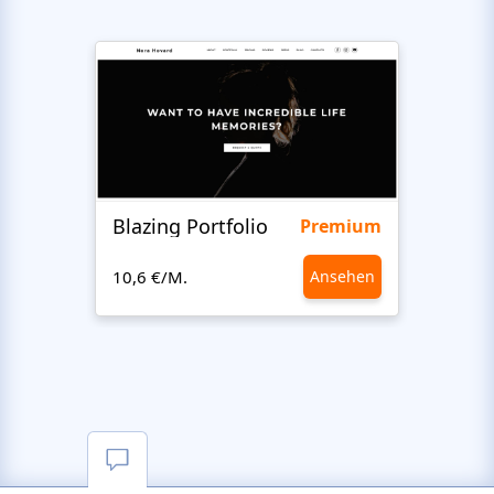
Blazing Portfolio
Staff
Premium
10,6 €/M.
Ansehen
10,6 €