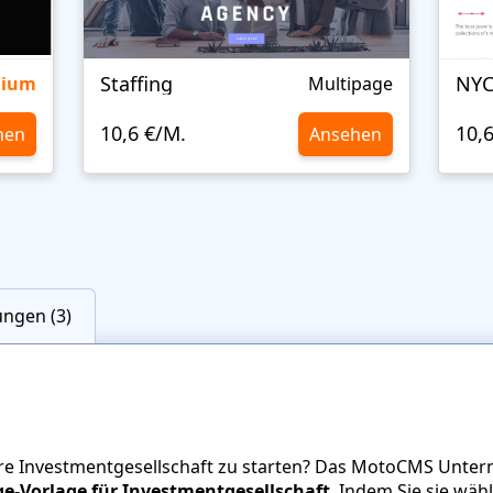
Staffing
NYC
mium
Multipage
10,6 €/M.
10,
hen
Ansehen
ngen (3)
Ihre Investmentgesellschaft zu starten? Das MotoCMS Unter
-Vorlage für Investmentgesellschaft
. Indem Sie sie wäh