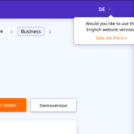
DE
Would you like to use t
English website version
te
Business
Take me there
is testen
Demoversion