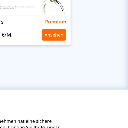
's
Targetty Agency
Premium
6 €/M.
10,6 €/M.
Ansehen
nehmen hat eine sichere
len, bringen Sie Ihr Business