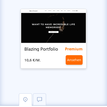
Blazing Portfolio
Staff
Premium
10,6 €/M.
Ansehen
10,6 €