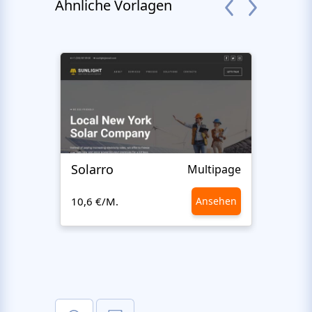
Ähnliche Vorlagen
Solarro
Ecot
Multipage
10,6 €/M.
Ansehen
10,6 €