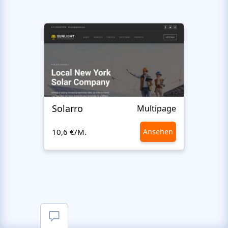
Solarro
Ecot
Multipage
10,6 €/M.
Ansehen
10,6 €