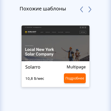
Похожие шаблоны
Solarro
Ecot
Multipage
10,8 $/мес
Подробнее
10,8 $