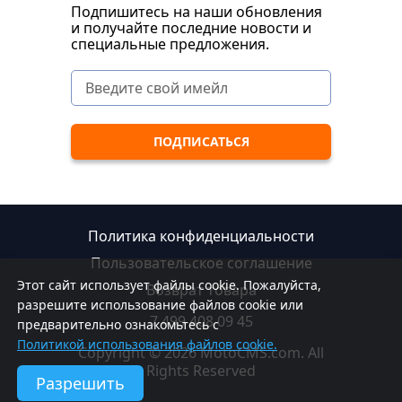
Подпишитесь на наши обновления
и получайте последние новости и
специальные предложения.
Политика конфиденциальности
Пользовательское соглашение
Этот сайт использует файлы cookie. Пожалуйста,
Возврат товара
разрешите использование файлов cookie или
7 499 408 09 45
предварительно ознакомьтесь с
Политикой использования файлов cookie.
Copyright © 2026 MotoCMS.com. All
Rights Reserved
Разрешить