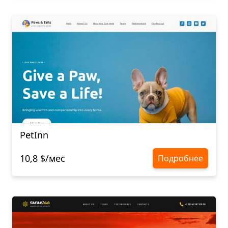
PetInn
10,8 $/мес
Подробнее