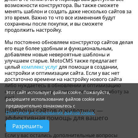
возможности конструктора. Вы также сможете
менять шаблон и создать даже несколько сайтов за
это время. Важно то что все изменения будут
сохранены после покупки, и вы сможете
продолжить настройку.
Мы постоянно обновляем конструктор сайтов делая
его еще более удобным и функциональным,
добавляем новые невероятные шаблоны и
улучшаем старые. MotoCMS также предлагает
целый
комплекс услуг
для помощи в создании,
настройки и оптимизации сайта. Если у вас нет
достаточно времени на настройку нового сайта
либо нуждаетесь в обновлении и оптимизацию
старого, наши специалисты сделают всю работу за
Этот сайт использует файлы cookie. Пожалуйста,
вас!
разрешите использование файлов cookie или
предварительно ознакомьтесь с
Шаблоны сайтов о животных —
Политикой использования файлов cookie.
эффективная помощь для вашего
бизнеса
Разрешить
Если у вас остались дополнительные вопросы