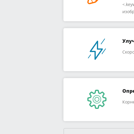
<.key
изобр
Улу
Скоро
Опр
Корн