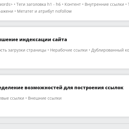
words> • Теги заголовка h1 - h6 • Контент • Внутренние ссылки • Те
ажени • Метатег и атрибут nofollow
чшение индексации сайта
сть загрузки страницы • Нерабочие ссылки • Дублированный к
еделение возможностей для построения ссылок
евые ссылки • Внешние ссылки