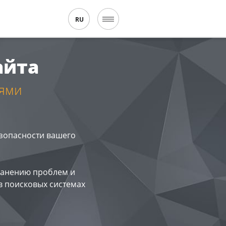
RU
айта
иями
зопасности вашего
ранению проблем и
в поисковых системах