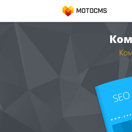
Ком
Ком