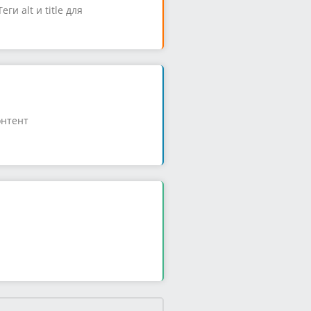
ги alt и title для
онтент