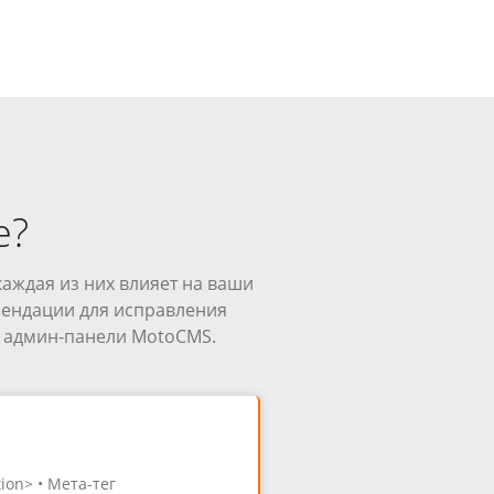
е?
каждая из них влияет на ваши
мендации для исправления
 админ-панели MotoCMS.
tion> • Мета-тег