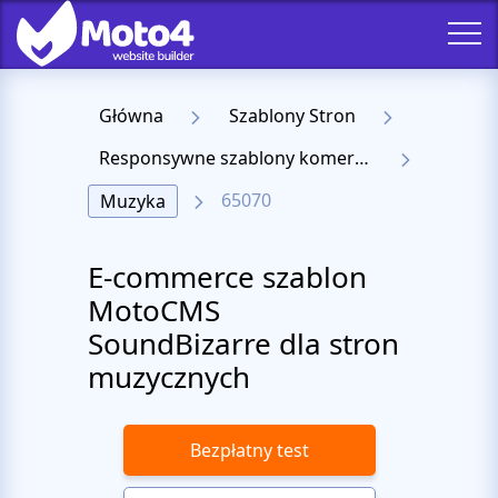
Główna
Szablony Stron
Responsywne szablony komercyjne
65070
Muzyka
E-commerce szablon
MotoCMS
SoundBizarre dla stron
muzycznych
Bezpłatny test