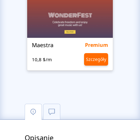
Maestra
Stud
Premium
10,8 $/m
Szczegóły
10,8 
Opisanie