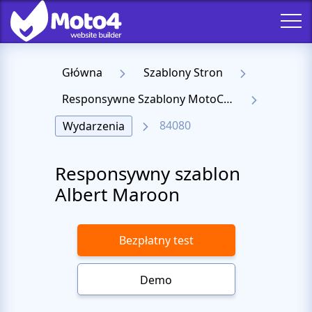
Główna
Szablony Stron
Responsywne Szablony MotoCMS 3
84080
Wydarzenia
Responsywny szablon
Albert Maroon
Bezpłatny test
Demo