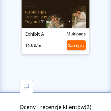
Exhibit A
Hiro
Multipage
10,8 $/m
Szczegóły
10,8 
Oceny i recenzje klientów(2)