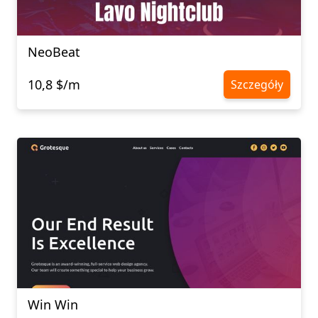
NeoBeat
10,8 $/m
Szczegóły
Win Win