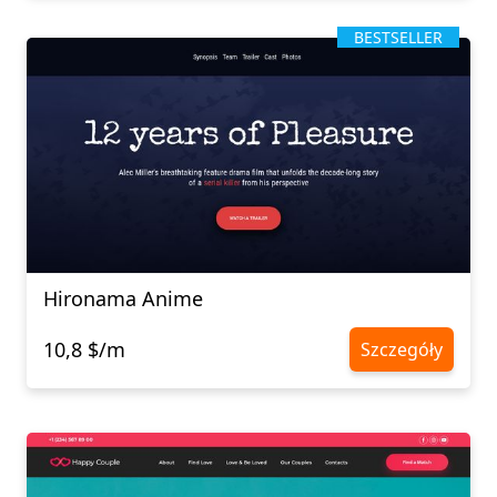
BESTSELLER
Hironama Anime
10,8 $/m
Szczegóły