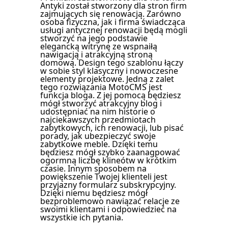
Antyki został stworzony dla stron firm
zajmujących się renowacją. Zarówno
osoba fizyczna, jak i firma świadcząca
usługi antycznej renowacji będą mogli
stworzyć na jego podstawie
elegancką witrynę ze wspnaiłą
nawigacją i atrakcyjną stroną
domową. Design tego szablonu łączy
w sobie styl klasyczny i nowoczesne
elementy projektowe. Jedną z zalet
tego rozwiązania MotoCMS jest
funkcja bloga. Z jej pomocą będziesz
mógł stworzyć atrakcyjny blog i
udostępniać na nim historie o
najciekawszych przedmiotach
zabytkowych, ich renowacji, lub pisać
porady, jak ubezpieczyć swoje
zabytkowe meble. Dzięki temu
będziesz mógł szybko zaanagpować
ogormną liczbę klineótw w krótkim
czasie. Innym sposobem na
powiększenie Twojej klienteli jest
przyjazny formularz subskrypcyjny.
Dzięki niemu będziesz mógł
bezproblemowo nawiązać relacje ze
swoimi klientami i odpowiedzieć na
wszystkie ich pytania.