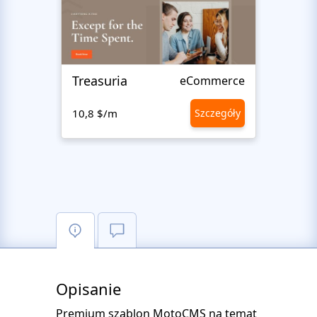
Treasuria
Abun
eCommerce
10,8 $/m
Szczegóły
10,8 
Opisanie
Premium szablon MotoCMS na temat