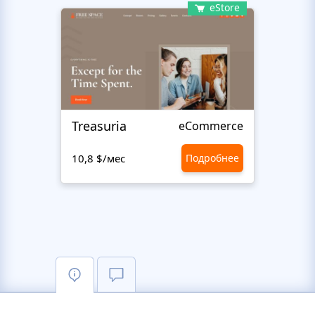
eStore
Treasuria
Abun
eCommerce
10,8 $/мес
Подробнее
10,8 $