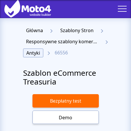
Główna
Szablony Stron
Responsywne szablony komercyjne
66556
Antyki
Szablon eCommerce
Treasuria
Bezpłatny test
Demo