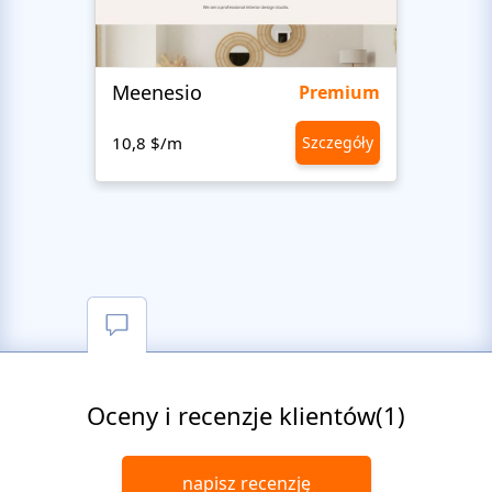
Meenesio
Abun
Premium
10,8 $/m
Szczegóły
10,8 
Oceny i recenzje klientów(1)
napisz recenzję