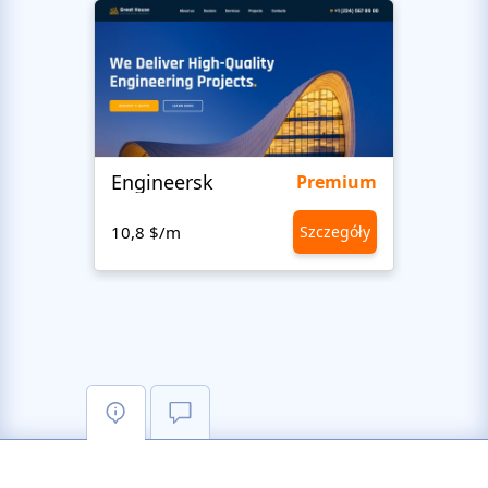
Engineersk
Move
Premium
10,8 $/m
Szczegóły
10,8 