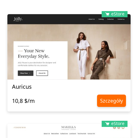
eStore
Auricus
10,8 $/m
Szczegóły
eStore