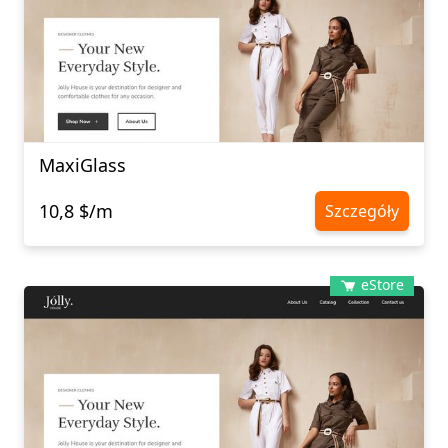
MaxiGlass
10,8 $/m
Szczegóły
eStore