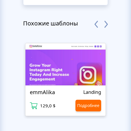
Похожие шаблоны
emmAlika
Astr
Landing
129,0 $
Подробнее
1