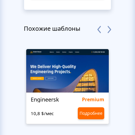
Похожие шаблоны
Engineersk
Move
Premium
10,8 $/мес
Подробнее
10,8 $