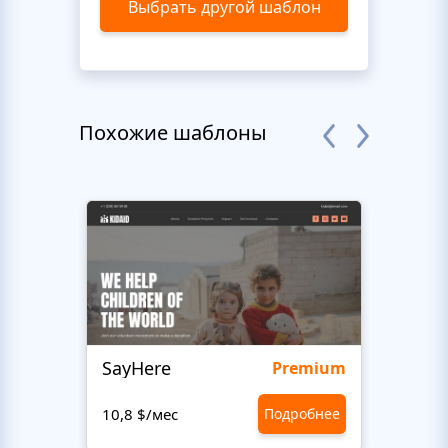
Выбрать другой шаблон
Похожие шаблоны
SayHere
BusU
Premium
10,8 $/мес
Подробнее
10,8 $