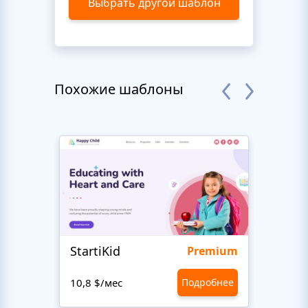
Выбрать другой шаблон
Похожие шаблоны
StartiKid
SayH
Premium
10,8 $/мес
Подробнее
10,8 $