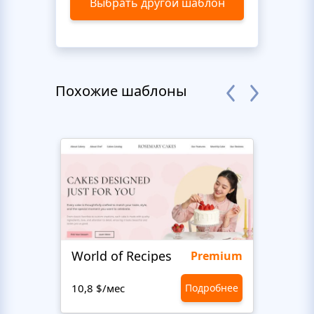
Выбрать другой шаблон
Похожие шаблоны
World of Recipes
King
Premium
10,8 $/мес
Подробнее
10,8 $