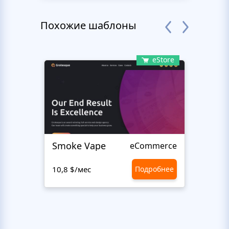
Похожие шаблоны
eStore
Smoke Vape
Next
eCommerce
10,8 $/мес
Подробнее
10,8 $