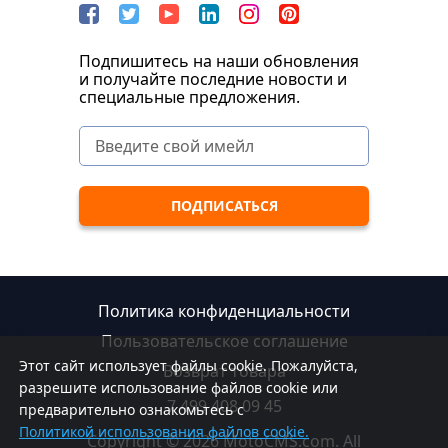
Подпишитесь на наши обновления
и получайте последние новости и
специальные предложения.
Политика конфиденциальности
Пользовательское соглашение
Этот сайт использует файлы cookie. Пожалуйста,
Возврат товара
разрешите использование файлов cookie или
7 499 408 09 45
предварительно ознакомьтесь с
Политикой использования файлов cookie.
Copyright © 2026 MotoCMS.com. All