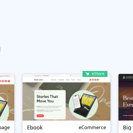
ы
eStore
Ebook
Big
page
eCommerce