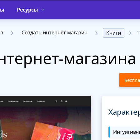
фы
Ресурсы
ов
Создать интернет магазин
1
Книги
тернет-магазина 
Беспла
Характе
Интуитивны