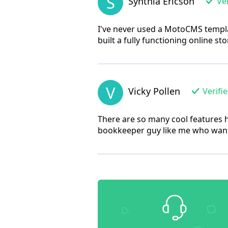
S
Synthia Ericson
Ver
I've never used a MotoCMS templat
built a fully functioning online s
V
Vicky Pollen
Verifi
There are so many cool features he
bookkeeper guy like me who want t