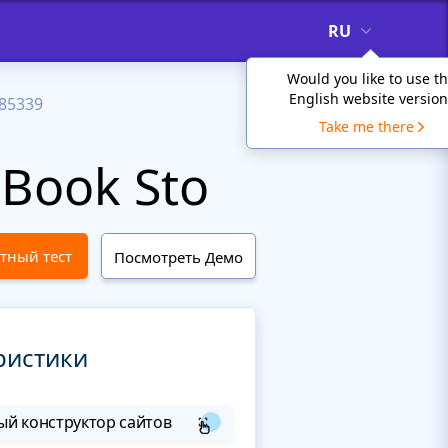
RU
Would you like to use t
English website version
85339
Take me there
Book Sto
тный тест
Посмотреть Демо
ристики
й конструктор сайтов