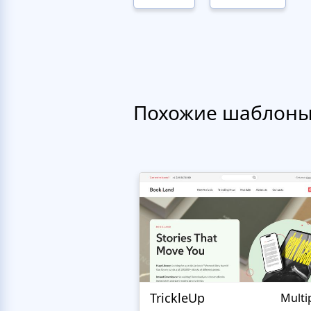
Похожие шаблон
TrickleUp
Multi