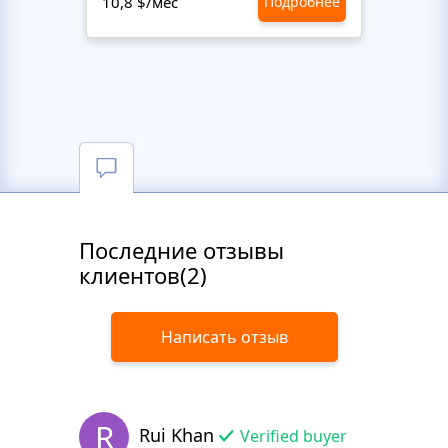
10,8 $/мес
Подробнее
10,8 $
Последние отзывы
клиентов(2)
Написать отзыв
R
Rui Khan
Verified buyer